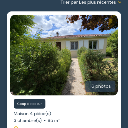
Trier par Les plus récentes
ESTIMATION
GARAGES
NOTRE
/
AGENCE
PARKINGS
DIVERS
16 photos
Coup de coeur
Maison 4 pièce(s)
3 chambre(s)
85 m²