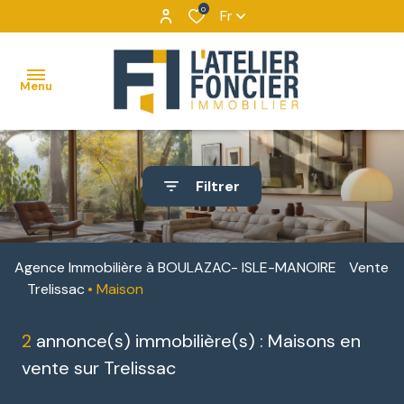
0
Fr
Menu
ACCUEIL
Filtrer
VENTES
MAISONS
VENTES
NOUS
BIENS
DÉCOUVRIR
APPARTEMENTS
LOCATIONS
Agence Immobilière à BOULAZAC- ISLE-MANOIRE
Vente
VENDUS
NOUS
Trelissac
Maison
TERRAINS
IMMOBILIER
CONTACTER
D'ENTREPRISE
2
annonce(s) immobilière(s) : Maisons en
IMMEUBLES
NOUS
vente sur Trelissac
DE
LOCATIONS
REJOINDRE
RAPPORT