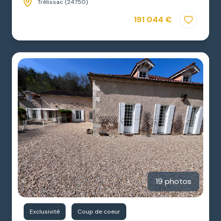
Trélissac (24750)
191 044 €
19 photos
Exclusivité
Coup de coeur