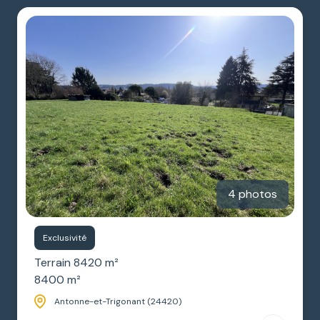
ESTIMATION
GARAGES
NOTRE
/
AGENCE
PARKINGS
DIVERS
4 photos
Exclusivité
Terrain 8420 m²
8400 m²
Antonne-et-Trigonant (24420)