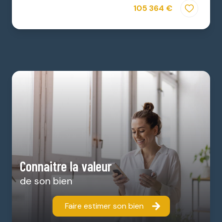
105 364 €
Affiner par ville
Coursac
Sainte-Marie-de-Chignac
Villamblard
Marsac-sur-l'Isle
Coulounieix-Chamiers
Antonne-et-Trigonant
Connaitre la valeur
de son bien
Faire estimer son bien