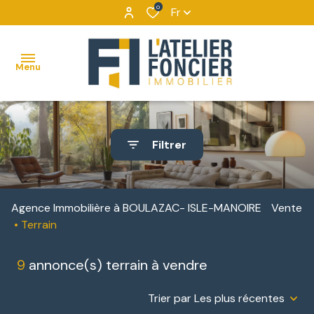
0
Fr
Menu
ACCUEIL
Filtrer
VENTES
MAISONS
VENTES
NOUS
BIENS
DÉCOUVRIR
APPARTEMENTS
LOCATIONS
Agence Immobilière à BOULAZAC- ISLE-MANOIRE
Vente
VENDUS
Terrain
NOUS
TERRAINS
IMMOBILIER
CONTACTER
D'ENTREPRISE
9
annonce(s) terrain à vendre
IMMEUBLES
NOUS
DE
LOCATIONS
REJOINDRE
Trier par Les plus récentes
RAPPORT