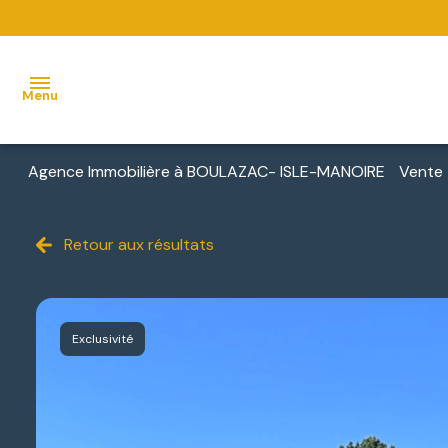
Menu
Agence Immobilière à BOULAZAC- ISLE-MANOIRE
Vente
ACCUEIL
VENTES
Retour aux résultats
MAISONS
VENTES
NOUS
BIENS
DÉCOUVRIR
APPARTEMENTS
LOCATIONS
VENDUS
NOUS
TERRAINS
Exclusivité
IMMOBILIER
CONTACTER
D'ENTREPRISE
IMMEUBLES
NOUS
DE
LOCATIONS
REJOINDRE
RAPPORT