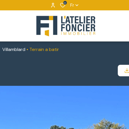
0
Fr
Villamblard
Terrain a batir