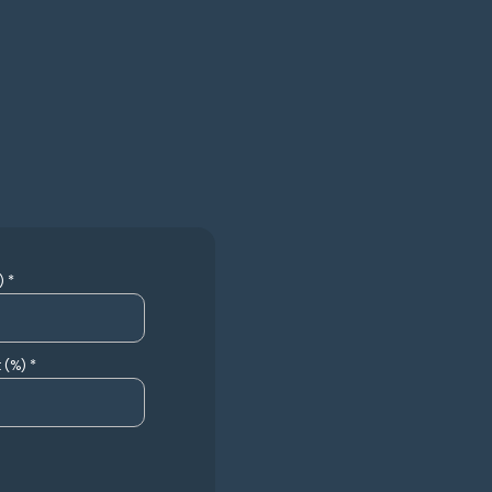
 *
 (%) *