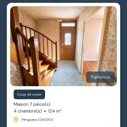
ESTIMATION
GARAGES
NOTRE
/
AGENCE
PARKINGS
DIVERS
11 photos
Coup de coeur
Maison 7 pièce(s)
4 chambre(s)
124 m²
Périgueux (24000)