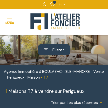
0
Fr
Menu
ACCUEIL
Filtrer
VENTES
MAISONS
VENTES
NOUS
BIENS
DÉCOUVRIR
APPARTEMENTS
LOCATIONS
Agence Immobilière à BOULAZAC- ISLE-MANOIRE
Vente
VENDUS
NOUS
Perigueux
Maison
T7
TERRAINS
IMMOBILIER
CONTACTER
D'ENTREPRISE
1
Maisons T7 à vendre sur Perigueux
IMMEUBLES
NOUS
DE
LOCATIONS
REJOINDRE
Trier par Les plus récentes
RAPPORT