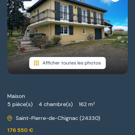
ESTIMATION
GARAGES
NOTRE
/
AGENCE
PARKINGS
DIVERS
Afficher toutes les photos
Maison
5 pièce(s)
4 chambre(s)
162 m²
Saint-Pierre-de-Chignac (24330)
176 550 €