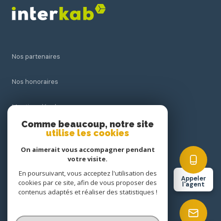
Nos partenaires
Nos honoraires
Mentions légales
Comme beaucoup, notre site
utilise les cookies
Admin
On aimerait vous accompagner pendant
Politique RGPD
votre visite.
En poursuivant, vous acceptez l'utilisation des
Appeler
cookies par ce site, afin de vous proposer des
Cookies
l'agent
contenus adaptés et réaliser des statistiques !
© 2026 | Tous droits réservés