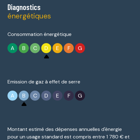
Diagnostics
énergétiques
Consommation énergétique
A
B
C
D
E
F
G
Emission de gaz à effet de serre
A
B
C
D
E
F
G
Montant estimé des dépenses annuelles d'énergie
pour un usage standard est compris entre 1 780 € et