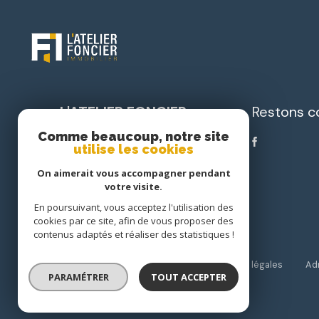
L'ATELIER FONCIER
Restons c
IMMOBILIER
Comme beaucoup, notre site
utilise les cookies
05 33 82 00 82
On aimerait vous accompagner pendant
accueil@latelierfoncierimmobilier.com
votre visite.
Pl. Nelson Mandela
En poursuivant, vous acceptez l'utilisation des
24750 Boulazac
cookies par ce site, afin de vous proposer des
contenus adaptés et réaliser des statistiques !
Nos partenaires
Nos honoraires
Mentions légales
Ad
PARAMÉTRER
TOUT ACCEPTER
© 2026 | Tous droits réservés