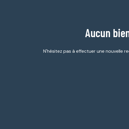
ESTIMATION
GARAGES
NOTRE
/
AGENCE
PARKINGS
Aucun bien
DIVERS
N'hésitez pas à effectuer une nouvelle re