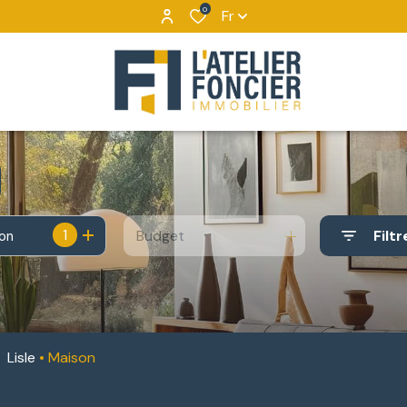
0
Fr
1
Budget
Filtr
ion
Lisle
Maison