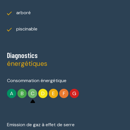
arboré
piscinable
Diagnostics
énergétiques
Consommation énergétique
A
B
C
D
E
F
G
Emission de gaz à effet de serre