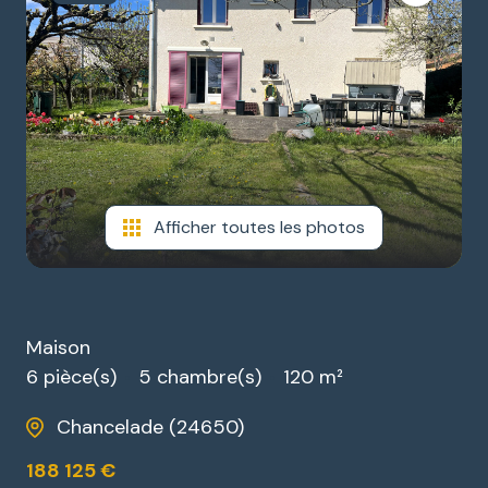
ESTIMATION
GARAGES
NOTRE
/
AGENCE
PARKINGS
DIVERS
Afficher toutes les photos
Maison
6 pièce(s)
5 chambre(s)
120 m²
Chancelade (24650)
188 125 €