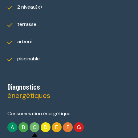
2 niveau(x)
terrasse
arboré
piscinable
Diagnostics
énergétiques
Consommation énergétique
A
B
C
D
E
F
G