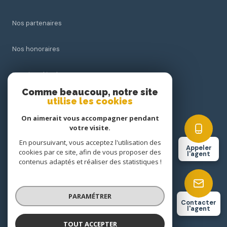
Nos partenaires
Nos honoraires
Mentions légales
Comme beaucoup, notre site
utilise les cookies
Admin
On aimerait vous accompagner pendant
Politique RGPD
votre visite.
En poursuivant, vous acceptez l'utilisation des
Appeler
cookies par ce site, afin de vous proposer des
Cookies
l'agent
contenus adaptés et réaliser des statistiques !
© 2026 | Tous droits réservés
PARAMÉTRER
Contacter
l'agent
Réalisé par
TOUT ACCEPTER