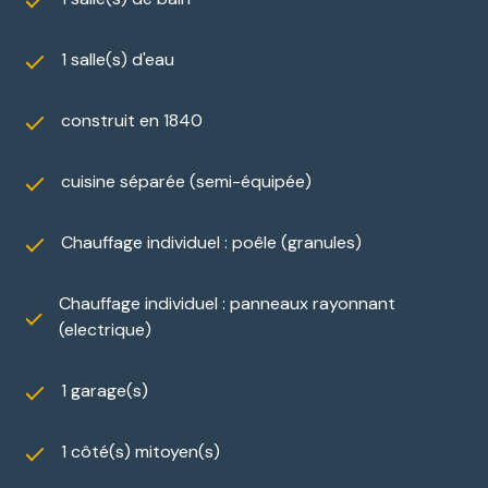
la vie familiale et les projets professionnels.
Cubjac – Dordogne – proche Trélissac, Périgueux
1 salle(s) d'eau
et Grand Périgueux
Une maison coup de cœur à découvrir rapidement !
construit en 1840
Zone soumise à une obligation légale de
débroussaillement.
cuisine séparée (semi-équipée)
Les informations sur les risques auxquels ce bien est
exposé sont disponibles sur le site
Géorisques
Chauffage individuel : poêle (granules)
Chauffage individuel : panneaux rayonnant
(electrique)
1 garage(s)
1 côté(s) mitoyen(s)