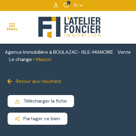
0
Fr
Menu
Agence Immobilière à BOULAZAC- ISLE-MANOIRE
Vente
ACCUEIL
Le change
Maison
VENTES
MAISONS
VENTES
NOUS
Retour aux résultats
BIENS
DÉCOUVRIR
APPARTEMENTS
LOCATIONS
VENDUS
NOUS
Télécharger la fiche
TERRAINS
IMMOBILIER
CONTACTER
D'ENTREPRISE
IMMEUBLES
Partager ce bien
NOUS
DE
LOCATIONS
REJOINDRE
RAPPORT