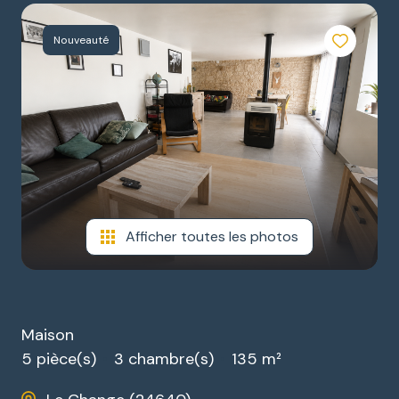
ESTIMATION
GARAGES
Nouveauté
NOTRE
/
AGENCE
PARKINGS
DIVERS
Afficher toutes les photos
Maison
5 pièce(s)
3 chambre(s)
135 m²