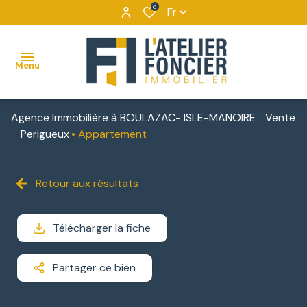
0
Fr
Menu
Agence Immobilière à BOULAZAC- ISLE-MANOIRE
Vente
ACCUEIL
Perigueux
Appartement
VENTES
MAISONS
VENTES
NOUS
Retour aux résultats
BIENS
DÉCOUVRIR
APPARTEMENTS
LOCATIONS
VENDUS
NOUS
Télécharger la fiche
TERRAINS
IMMOBILIER
CONTACTER
D'ENTREPRISE
IMMEUBLES
Partager ce bien
NOUS
DE
LOCATIONS
REJOINDRE
RAPPORT