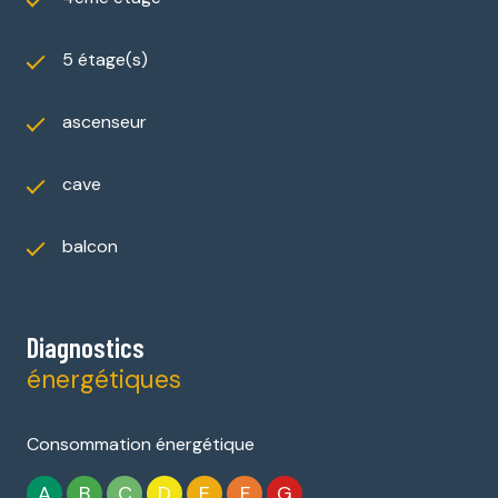
5 étage(s)
ascenseur
cave
balcon
Diagnostics
énergétiques
Consommation énergétique
A
B
C
D
E
F
G