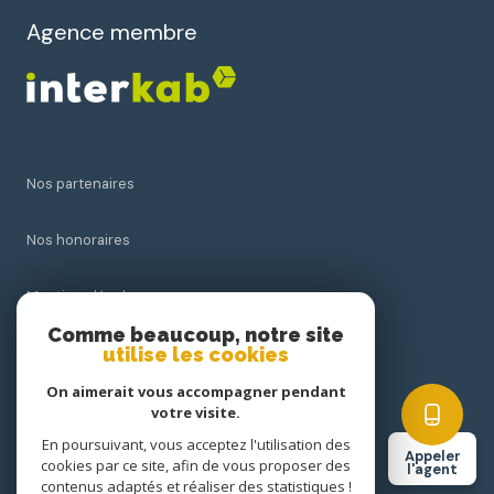
Agence membre
Nos partenaires
Nos honoraires
Mentions légales
Comme beaucoup, notre site
utilise les cookies
Admin
On aimerait vous accompagner pendant
Politique RGPD
votre visite.
En poursuivant, vous acceptez l'utilisation des
Appeler
cookies par ce site, afin de vous proposer des
Cookies
l'agent
contenus adaptés et réaliser des statistiques !