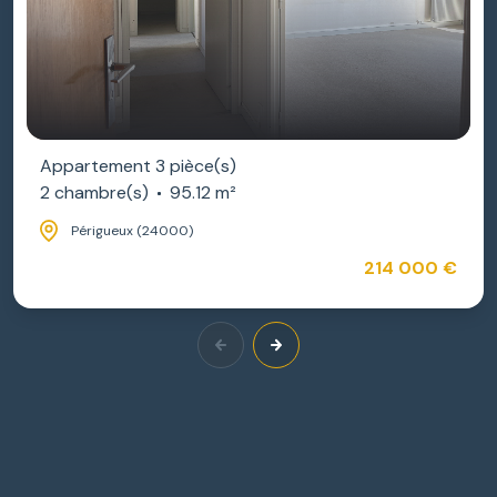
Appartement 3 pièce(s)
2 chambre(s)
95.12 m²
Périgueux (24000)
214 000 €