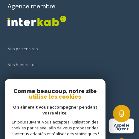
Agence membre
Nos partenaires
Nos honoraires
Mentions légales
Comme beaucoup, notre site
utilise les cookies
Admin
On aimerait vous accompagner pendant
Politique RGPD
votre visite.
En poursuivant, vous acceptez l'utilisation des
Appeler
cookies par ce site, afin de vous proposer des
Cookies
l'agent
contenus adaptés et réaliser des statistiques !