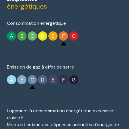
énergétiques
Consommation énergétique
A
B
C
D
E
F
G
Emission de gaz à effet de serre
A
B
C
D
E
F
G
Logement à consommation énergétique excessive :
classe F
Montant estimé des dépenses annuelles d'énergie de