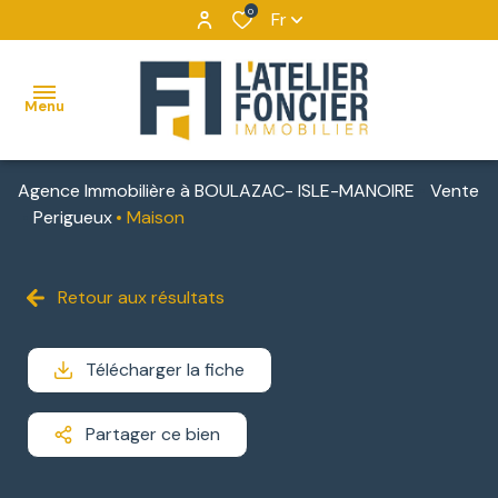
0
Fr
Menu
Agence Immobilière à BOULAZAC- ISLE-MANOIRE
Vente
ACCUEIL
Perigueux
Maison
VENTES
MAISONS
VENTES
NOUS
Retour aux résultats
BIENS
DÉCOUVRIR
APPARTEMENTS
LOCATIONS
VENDUS
NOUS
Télécharger la fiche
TERRAINS
IMMOBILIER
CONTACTER
D'ENTREPRISE
IMMEUBLES
Partager ce bien
NOUS
DE
LOCATIONS
REJOINDRE
RAPPORT