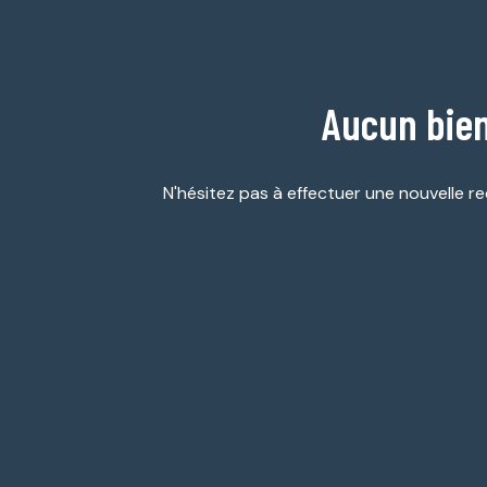
ESTIMATION
GARAGES
NOTRE
/
AGENCE
PARKINGS
Aucun bien
DIVERS
N'hésitez pas à effectuer une nouvelle re