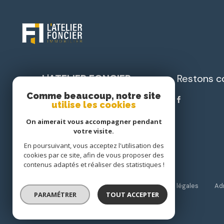
L'ATELIER FONCIER
Restons c
IMMOBILIER
Comme beaucoup, notre site
utilise les cookies
05 33 82 00 82
On aimerait vous accompagner pendant
accueil@latelierfoncierimmobilier.com
votre visite.
Pl. Nelson Mandela
En poursuivant, vous acceptez l'utilisation des
24750 Boulazac
cookies par ce site, afin de vous proposer des
contenus adaptés et réaliser des statistiques !
Nos partenaires
Nos honoraires
Mentions légales
Ad
PARAMÉTRER
TOUT ACCEPTER
© 2026 | Tous droits réservés