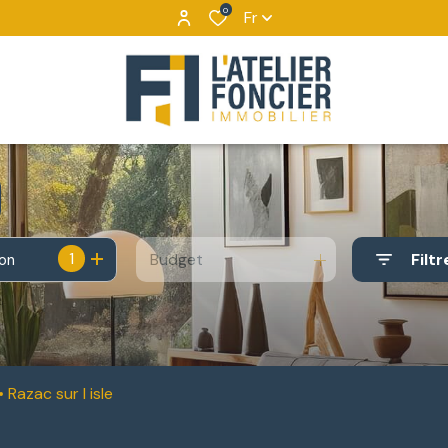
0
Fr
1
Budget
Filtr
ion
Razac sur l isle