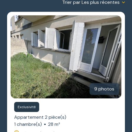
Trier par Les plus récentes
ESTIMATION
GARAGES
NOTRE
/
AGENCE
PARKINGS
DIVERS
9 photos
Exclusivité
Appartement 2 pièce(s)
1 chambre(s)
28 m²