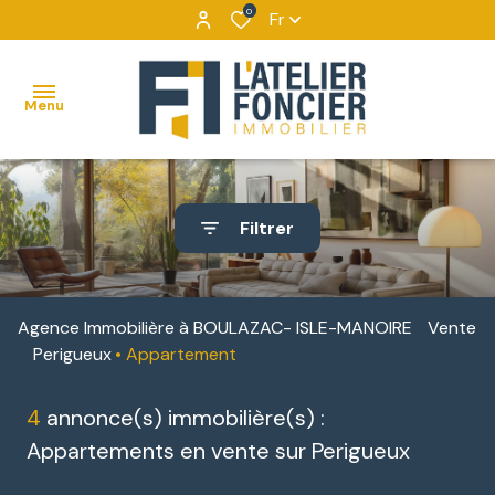
0
Fr
Menu
ACCUEIL
Filtrer
VENTES
MAISONS
VENTES
NOUS
BIENS
DÉCOUVRIR
APPARTEMENTS
LOCATIONS
Agence Immobilière à BOULAZAC- ISLE-MANOIRE
Vente
VENDUS
NOUS
Perigueux
Appartement
TERRAINS
IMMOBILIER
CONTACTER
D'ENTREPRISE
4
annonce(s) immobilière(s) :
IMMEUBLES
NOUS
Appartements en vente sur Perigueux
DE
LOCATIONS
REJOINDRE
RAPPORT